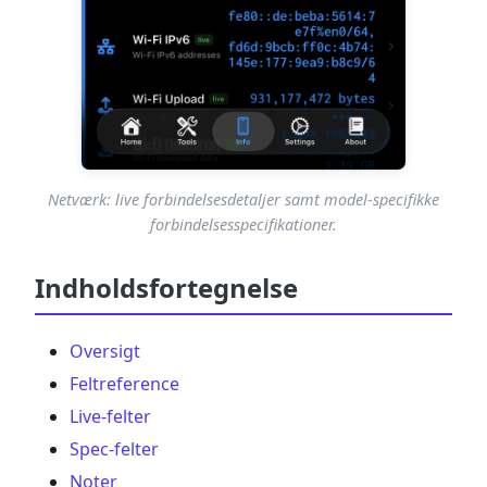
Netværk: live forbindelsesdetaljer samt model-specifikke
forbindelsesspecifikationer.
Indholdsfortegnelse
Oversigt
Feltreference
Live-felter
Spec-felter
Noter