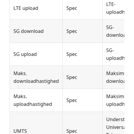
LTE-
LTE upload
Spec
uploadhasti
5G-
5G download
Spec
downloadha
5G-
5G upload
Spec
uploadhasti
Maks.
Maksimal
Spec
downloadhastighed
downloadha
Maks.
Maksimal
Spec
uploadhastighed
uploadhasti
Understøtte
Universal M
UMTS
Spec