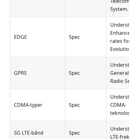
Telecommun
System.
Understøtte
Enhanced D
EDGE
Spec
rates for G
Evolution.
Understøtte
GPRS
Spec
General Pac
Radio Servic
Understøtt
CDMA-typer
Spec
CDMA-
teknologityp
Understøtt
5G LTE-bånd
Spec
LTE-frekven