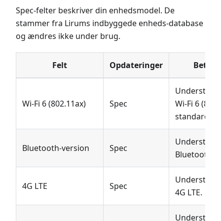
Spec-felter beskriver din enhedsmodel. De
stammer fra Lirums indbyggede enheds-database
og ændres ikke under brug.
Felt
Opdateringer
Betydn
Understøtte
Wi-Fi 6 (802.11ax)
Spec
Wi-Fi 6 (802.
standarden.
Understøtte
Bluetooth-version
Spec
Bluetooth-v
Understøtte
4G LTE
Spec
4G LTE.
Understøtte