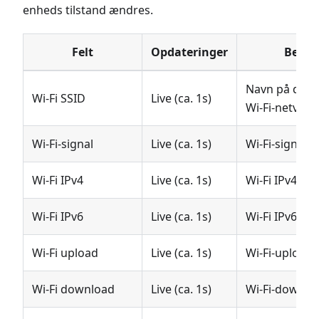
enheds tilstand ændres.
Felt
Opdateringer
Betyd
Navn på det t
Wi-Fi SSID
Live (ca. 1s)
Wi-Fi-netværk
Wi-Fi-signal
Live (ca. 1s)
Wi-Fi-signalst
Wi-Fi IPv4
Live (ca. 1s)
Wi-Fi IPv4-ad
Wi-Fi IPv6
Live (ca. 1s)
Wi-Fi IPv6-adr
Wi-Fi upload
Live (ca. 1s)
Wi-Fi-uploadd
Wi-Fi download
Live (ca. 1s)
Wi-Fi-dowloa