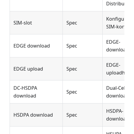
Distribution 
Konfigurati
SIM-slot
Spec
SIM-kortslot
EDGE-
EDGE download
Spec
downloadha
EDGE-
EDGE upload
Spec
uploadhasti
DC-HSDPA
Dual-Cell H
Spec
download
downloadha
HSDPA-
HSDPA download
Spec
downloadha